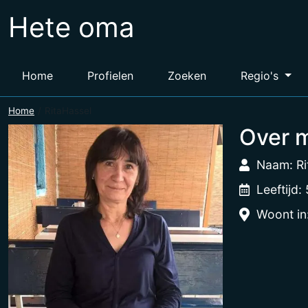
Hete oma
Home
Profielen
Zoeken
Regio's
Home
RitaHassel
Over m
Naam: Ri
Leeftijd:
Woont in