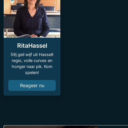
RitaHassel
59j geil wijf uit Hasselt
regio, volle curves en
honger naar pik. Kom
spelen!
Reageer nu