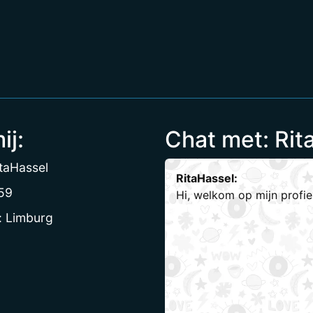
ij:
Chat met: Rit
taHassel
RitaHassel:
 59
Hi, welkom op mijn profi
: Limburg