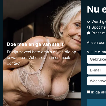
Nu e
Word
gr
Spot he
Praat m
Alleen een
Doe mee en ga van start
Er zijn zoveel hete oma's online die op
Vul je e-m
je wachten. Vul dit even in en maak
contact.
Ik ga a